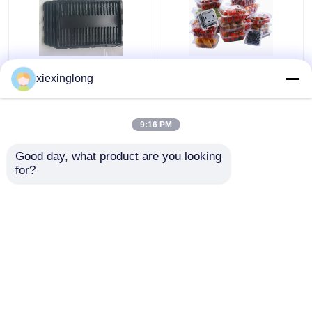
โรงงานที่กําหนดเอง PS
กล่องบรรจุทอด PET ที่สา
xiexinglong
แอนติสแตติก กระปุก
มารถนําไปใช้ใหม่ได้ตาม
กระจก กระปุกกระจก
ความต้องการ พร้อมกับ
กระปุกพลาสติกโปร่ง
การปิดความร้อนเพื่อการ
9:16 PM
กระปุกอิเล็กทรอนิกส์
ป้องกันที่สมบูรณ์แบบ
ราคาถูกที่สุด
ราคาถูกที่สุด
PCB โมดูล
Good day, what product are you looking 
for?
ติดต่อเรา
ติดต่อเรา
ดูเพิ่มเติม
บ้าน
เกี่ยวกับเรา
ติดต่อเรา
Desktop Site
แผนผังเว็บไซต์
Privacy Policy