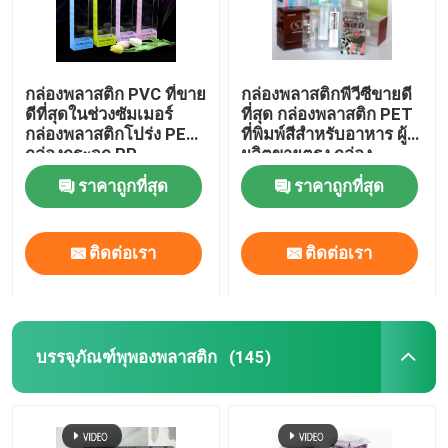
กล่องพลาสติก PVC ที่ขาย
กล่องพลาสติกพีวีซีขายดี
ดีที่สุดในช่วงซัมเมอร์
ที่สุด กล่องพลาสติก PET
กล่องพลาสติกโปร่ง PET
ที่พิมพ์สีสําหรับอาหาร ผู้
กล่องกระจก PP
ผลิตขายตรง กล่อง
พลาสติกสําหรับเครื่องดื่ม
ราคาถูกที่สุด
ราคาถูกที่สุด
และน้ําหอม สามารถปรับ
แต่งได้
ติดต่อเรา
ติดต่อเรา
บรรจุภัณฑ์พุพองพลาสติก
(145)