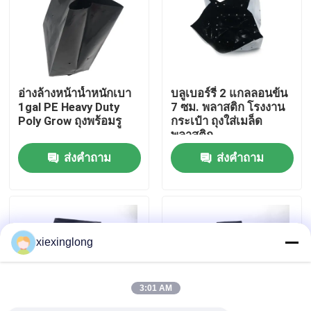
เกี่ยวกับเรา
ทัวร์โรงงาน
อ่างล้างหน้าน้ำหนักเบา
บลูเบอร์รี่ 2 แกลลอนข้น
1gal PE Heavy Duty
7 ซม. พลาสติก โรงงาน
Poly Grow ถุงพร้อมรู
กระเป๋า ถุงใส่เมล็ด
การควบคุมคุณภาพ
พลาสติก
ส่งคำถาม
ส่งคำถาม
ติดต่อเรา
ข่าว
xiexinglong
กรณี
3:01 AM
โฟม EPS EPP