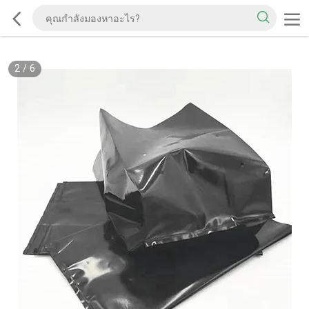
2
/
6