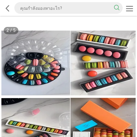
2
/
5