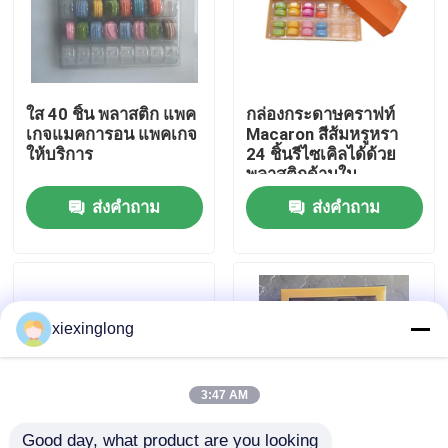
เกี่ยวกับเรา
ใส 40 ชิ้น พลาสติก แพค
กล่องกระดาษคราฟท์
ทัวร์โรงงาน
เกจแมคการอน แพคเกจ
Macaron สีส้มหรูหรา
ให้บริการ
24 ชิ้นรีไซเคิลได้ด้วย
พลาสติกด้านใน
การควบคุมคุณภาพ
ส่งคำถาม
ส่งคำถาม
ติดต่อเรา
ข่าว
xiexinglong
กรณี
3:47 AM
โฟม EPS EPP
Good day, what product are you looking 