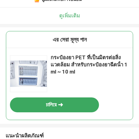
ดูเพิ่มเติม
এর সেরা মূল্য পান
กระป๋องยา PET ที่เป็นมิตรต่อสิ่ง
แวดล้อม สําหรับกระป๋องยาฉีดน้ํา 1
ml ~ 10 ml
চালিয়ে
แนะนำผลิตภัณฑ์