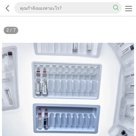
2
/
7