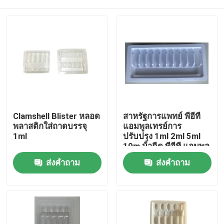
Clamshell Blister หลอด
สาหรัฐการแพทย์ พีอีที
พลาสติกใส่ถาดบรรจุ
แอมพูลเทรย์การ
1ml
ปรับปรุง 1ml 2ml 5ml
10m น้ําฉีด พีอีที แอมพูล
เทรย์การปรับปรุงขายส่ง
บ้าน
ส่งคำถาม
ส่งคำถาม
สินค้า
วิดีโอ