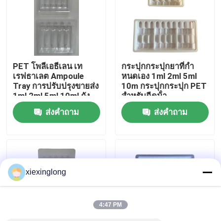
เกี่ยวกับเรา
ทัวร์โรงงาน
PET โพลีเอธีเลน เท
กระปุกกระปุกยาที่กํา
เรฟธาเลต Ampoule
หนดเอง 1ml 2ml 5ml
Tray การปรับปรุงขายส่ง
10m กระปุกกระปุก PET
การควบคุมคุณภาพ
1ml 2ml 5ml 10ml ถัง
สําหรับฉีดน้ํา
กระปุกฉีดน้ํา การ
ส่งคำถาม
ส่งคำถาม
ปรับปรุง
ติดต่อเรา
ข่าว
xiexinglong
กรณี
4:47 PM
โฟม EPS EPP