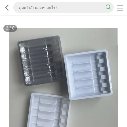
2
/
8