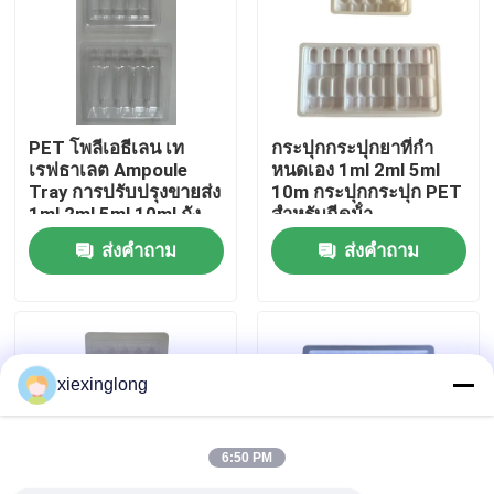
เกี่ยวกับเรา
ทัวร์โรงงาน
PET โพลีเอธีเลน เท
กระปุกกระปุกยาที่กํา
เรฟธาเลต Ampoule
หนดเอง 1ml 2ml 5ml
Tray การปรับปรุงขายส่ง
10m กระปุกกระปุก PET
การควบคุมคุณภาพ
1ml 2ml 5ml 10ml ถัง
สําหรับฉีดน้ํา
กระปุกฉีดน้ํา การ
ส่งคำถาม
ส่งคำถาม
ปรับปรุง
ติดต่อเรา
ข่าว
xiexinglong
กรณี
6:50 PM
โฟม EPS EPP