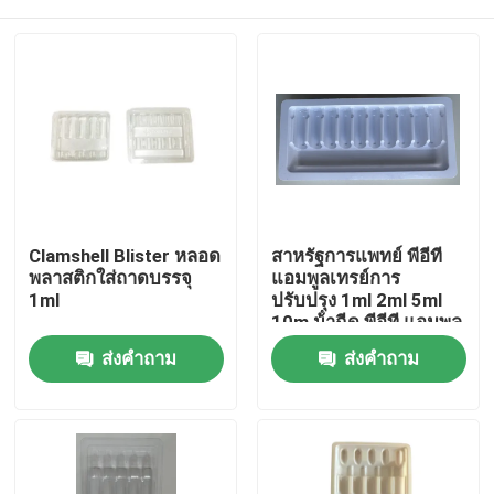
Clamshell Blister หลอด
สาหรัฐการแพทย์ พีอีที
พลาสติกใส่ถาดบรรจุ
แอมพูลเทรย์การ
1ml
ปรับปรุง 1ml 2ml 5ml
10m น้ําฉีด พีอีที แอมพูล
เทรย์การปรับปรุงขายส่ง
บ้าน
ส่งคำถาม
ส่งคำถาม
สินค้า
วิดีโอ