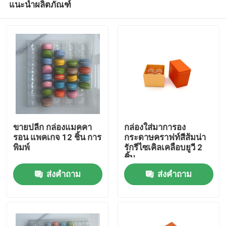
แนะนำผลิตภัณฑ์
ขายปลีก กล่องแมคคา
กล่องใส่มาการอง
รอน แพคเกจ 12 ชิ้น การ
กระดาษคราฟท์สีส้มน่า
พิมพ์
รักรีไซเคิลเคลือบยูวี 2
ชิ้น
บ้าน
ส่งคำถาม
ส่งคำถาม
สินค้า
วิดีโอ