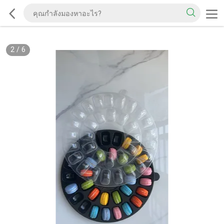
2
/
6