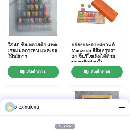
เกี่ยวกับเรา
ทัวร์โรงงาน
ใส 40 ชิ้น พลาสติก แพค
กล่องกระดาษคราฟท์
เกจแมคการอน แพคเกจ
Macaron สีส้มหรูหรา
การควบคุมคุณภาพ
ให้บริการ
24 ชิ้นรีไซเคิลได้ด้วย
พลาสติกด้านใน
ส่งคำถาม
ส่งคำถาม
ติดต่อเรา
ข่าว
xiexinglong
กรณี
โฟม EPS EPP
7:07 PM